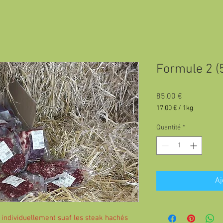
Formule 2 (5
Prix
85,00 €
17,00 €
/
1kg
17,00 €
pour
Quantité
*
1
Kilogramme
Aj
 individuellement suaf les steak hachés